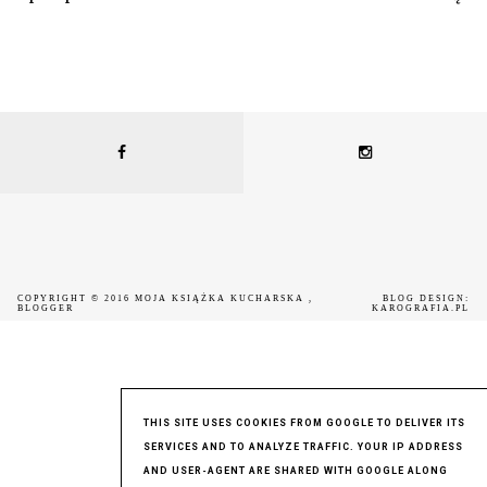
COPYRIGHT © 2016
MOJA KSIĄŻKA KUCHARSKA
,
BLOG DESIGN:
BLOGGER
KAROGRAFIA.PL
THIS SITE USES COOKIES FROM GOOGLE TO DELIVER ITS
SERVICES AND TO ANALYZE TRAFFIC. YOUR IP ADDRESS
AND USER-AGENT ARE SHARED WITH GOOGLE ALONG