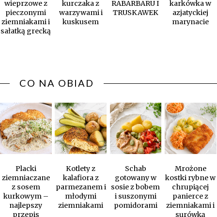
wieprzowe z
kurczaka z
RABARBARU I
karkówka w
pieczonymi
warzywami i
TRUSKAWEK
azjatyckiej
ziemniakami i
kuskusem
marynacie
sałatką grecką
CO NA OBIAD
Placki
Kotlety z
Schab
Mrożone
ziemniaczane
kalafiora z
gotowany w
kostki rybne w
z sosem
parmezanem i
sosie z bobem
chrupiącej
kurkowym –
młodymi
i suszonymi
panierce z
najlepszy
ziemniakami
pomidorami
ziemniakami i
przepis
surówką