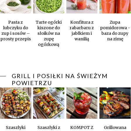
Pasta z
Tarte ogórki
Konfitura z
Zupa
lubczyku do
kiszone do
rabarbaru z
pomidorowa -
zup i sosów –
słoików na
jabłkiem i
baza do zupy
prosty przepis
zupę
wanilią
na zimę
ogórkową
GRILL I POSIŁKI NA ŚWIEŻYM
POWIETRZU
Szaszłyki
Szaszłyki z
KOMPOT Z
Grillowana