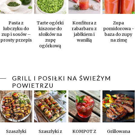
Pasta z
Tarte ogórki
Konfitura z
Zupa
lubczyku do
kiszone do
rabarbaru z
pomidorowa -
zup i sosów –
słoików na
jabłkiem i
baza do zupy
prosty przepis
zupę
wanilią
na zimę
ogórkową
GRILL I POSIŁKI NA ŚWIEŻYM
POWIETRZU
Szaszłyki
Szaszłyki z
KOMPOT Z
Grillowana