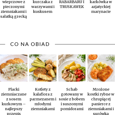
wieprzowe z
kurczaka z
RABARBARU I
karkówka w
pieczonymi
warzywami i
TRUSKAWEK
azjatyckiej
ziemniakami i
kuskusem
marynacie
sałatką grecką
CO NA OBIAD
Placki
Kotlety z
Schab
Mrożone
ziemniaczane
kalafiora z
gotowany w
kostki rybne w
z sosem
parmezanem i
sosie z bobem
chrupiącej
kurkowym –
młodymi
i suszonymi
panierce z
najlepszy
ziemniakami
pomidorami
ziemniakami i
przepis
surówką