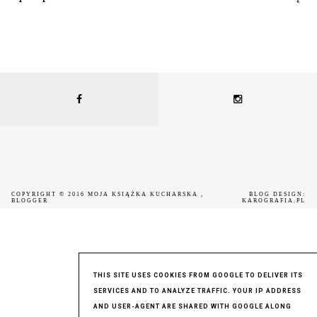
COPYRIGHT © 2016
MOJA KSIĄŻKA KUCHARSKA
,
BLOG DESIGN:
BLOGGER
KAROGRAFIA.PL
THIS SITE USES COOKIES FROM GOOGLE TO DELIVER ITS
SERVICES AND TO ANALYZE TRAFFIC. YOUR IP ADDRESS
AND USER-AGENT ARE SHARED WITH GOOGLE ALONG