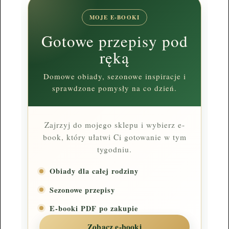
MOJE E-BOOKI
Gotowe przepisy pod
ręką
Domowe obiady, sezonowe inspiracje i
sprawdzone pomysły na co dzień.
Zajrzyj do mojego sklepu i wybierz e-
book, który ułatwi Ci gotowanie w tym
tygodniu.
Obiady dla całej rodziny
Sezonowe przepisy
E-booki PDF po zakupie
Zobacz e-booki