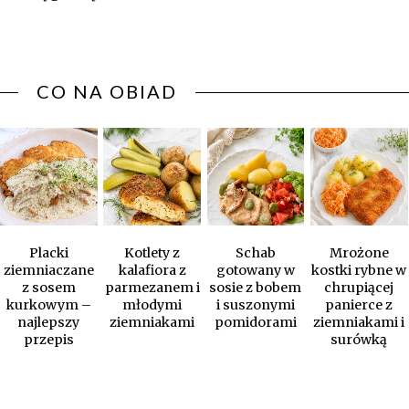
CO NA OBIAD
Placki
Kotlety z
Schab
Mrożone
ziemniaczane
kalafiora z
gotowany w
kostki rybne w
z sosem
parmezanem i
sosie z bobem
chrupiącej
kurkowym –
młodymi
i suszonymi
panierce z
najlepszy
ziemniakami
pomidorami
ziemniakami i
przepis
surówką