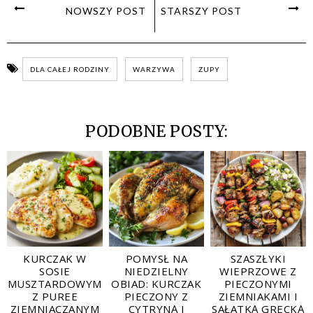
NOWSZY POST
STARSZY POST
DLA CAŁEJ RODZINY
WARZYWA
ZUPY
PODOBNE POSTY:
KURCZAK W
POMYSŁ NA
SZASZŁYKI
SOSIE
NIEDZIELNY
WIEPRZOWE Z
MUSZTARDOWYM
OBIAD: KURCZAK
PIECZONYMI
Z PUREE
PIECZONY Z
ZIEMNIAKAMI I
ZIEMNIACZANYM
CYTRYNĄ I
SAŁATKĄ GRECKĄ