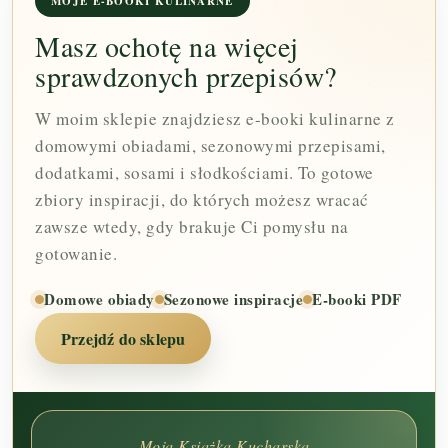
MOJE E-BOOKI KULINARNE
Masz ochotę na więcej
sprawdzonych przepisów?
W moim sklepie znajdziesz e-booki kulinarne z
domowymi obiadami, sezonowymi przepisami,
dodatkami, sosami i słodkościami. To gotowe
zbiory inspiracji, do których możesz wracać
zawsze wtedy, gdy brakuje Ci pomysłu na
gotowanie.
Domowe obiady
Sezonowe inspiracje
E-booki PDF
Przejdź do sklepu
Moja Książka Kucharska