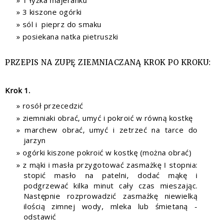
3 kiszone ogórki
sól i pieprz do smaku
posiekana natka pietruszki
PRZEPIS NA ZUPĘ ZIEMNIACZANĄ KROK PO KROKU:
Krok 1.
rosół przecedzić
ziemniaki obrać, umyć i pokroić w równą kostkę
marchew obrać, umyć i zetrzeć na tarce do
jarzyn
ogórki kiszone pokroić w kostkę (można obrać)
z mąki i masła przygotować zasmażkę I stopnia:
stopić masło na patelni, dodać mąkę i
podgrzewać kilka minut cały czas mieszając.
Następnie rozprowadzić zasmażkę niewielką
ilością zimnej wody, mleka lub śmietaną -
odstawić