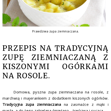
Prawdziwa zupa ziemniaczana.
PRZEPIS NA TRADYCYJNĄ
ZUPĘ ZIEMNIACZANĄ Z
KISZONYMI OGÓRKAMI
NA ROSOLE.
Domowa, pyszna zupa ziemniaczana na rosole, z
marchwią i majerankiem z dodatkiem kiszonych ogórków.
Tradycyjna zupa ziemniaczana
na zasmażce z mąki i
masła, a do tego zabielana śmietaną - treściwa i sycąca.