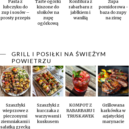
Pasta z
Tarte ogórki
Konfitura z
Zupa
lubczyku do
kiszone do
rabarbaru z
pomidorowa -
zup i sosów –
słoików na
jabłkiem i
baza do zupy
prosty przepis
zupę
wanilią
na zimę
ogórkową
GRILL I POSIŁKI NA ŚWIEŻYM
POWIETRZU
Szaszłyki
Szaszłyki z
KOMPOT Z
Grillowana
wieprzowe z
kurczaka z
RABARBARU I
karkówka w
pieczonymi
warzywami i
TRUSKAWEK
azjatyckiej
ziemniakami i
kuskusem
marynacie
sałatką grecką