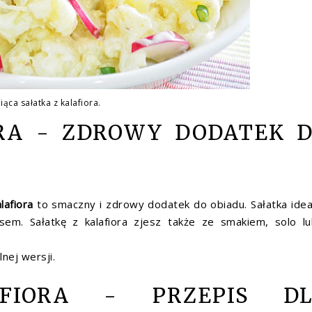
ąca sałatka z kalafiora.
ORA - ZDROWY DODATEK 
alafiora
to smaczny i zdrowy dodatek do obiadu. Sałatka idea
m. Sałatkę z kalafiora zjesz także ze smakiem, solo l
lnej wersji.
FIORA - PRZEPIS D