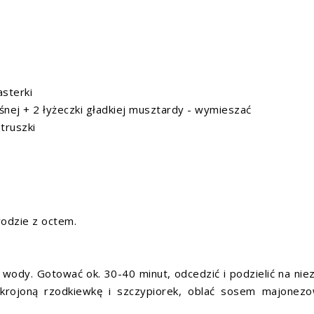
asterki
śnej + 2 łyżeczki gładkiej musztardy - wymieszać
truszki
wodzie z octem.
j wody. Gotować ok. 30-40 minut, odcedzić i podzielić na nie
okrojoną rzodkiewkę i szczypiorek, oblać sosem majonez