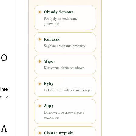
Obiady domowe
Pomysły na codzienne
gotowanie
Kurczak
Szybkie i rodzinne przepisy
DO
Mięso
Klasyczne dania obiadowe
Ryby
lnie
Lekkie i sprawdzone inspiracje
ub z
Zupy
Domowe, rozgrzewające i
sezonowe
LA
Ciasta i wypieki