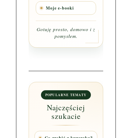
Moje e-booki
Gotuję prosto, domowo i z
pomysłem.
POPULARNE TEMATY
Najczęściej
szukacie
Co zrobić z kurczaka?