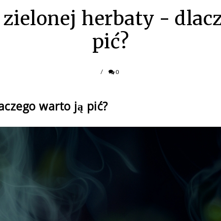
zielonej herbaty - dlac
pić?
/
0
aczego warto ją pić?