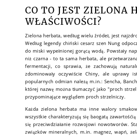
CO TO JEST ZIELONA 
WŁAŚCIWOŚCI?
Zielona herbata, według wielu źródeł, jest najzdro
Według legendy chiński cesarz szen Nung odpocz
do miski wypełnionej gorącą wodą. Powstały napó
niż czarna - to ta sama herbata, ale przetwarza
fermentacji, co sprawia, że zachowują natural
zdominowały oczywiście Chiny, ale uprawy ist
popularnych odmian należą m.in.: Sencha, Banch
której nazwę można tłumaczyć jako "proch strzeln
przypominające wyglądem proch strzelniczy.
Każda zielona herbata ma inne walory smakowe
wszystkie charakteryzują się baogatą zawartośći
się przeciwdziałanie rozwojowi nowotworów. Sta
związków mineralnych, m.in. magnez, wapń, żel