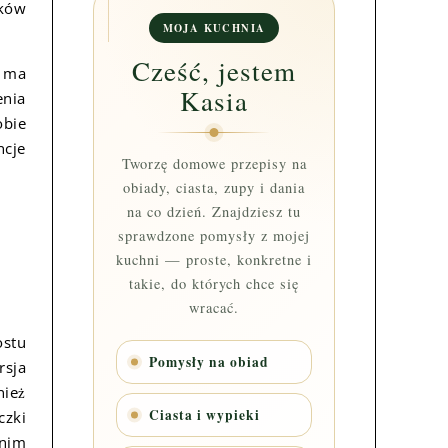
zków
MOJA KUCHNIA
Cześć, jestem
ż ma
Kasia
enia
obie
ncje
Tworzę domowe przepisy na
obiady, ciasta, zupy i dania
na co dzień. Znajdziesz tu
sprawdzone pomysły z mojej
kuchni — proste, konkretne i
takie, do których chce się
wracać.
ostu
Pomysły na obiad
rsja
nież
Ciasta i wypieki
czki
anim