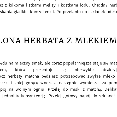
az z kilkoma listkami melisy i kostkami lodu. Chłodną her
ania gładkiej konsystencji. Po przelaniu do szklanek udek
ELONA HERBATA Z MLEKIE
lędu na mleczny smak, ale coraz popularniejsza staje się ma
m, która prezentuje się niezwykle atrakcyjn
ócz herbaty matcha będziesz potrzebować zwykłe mleko
czki i zalej gorącą wodą, a następnie wymieszaj za po
pój na wolnym ogniu. Przelej do miski z matchą. Delika
jednolitą konsystencję. Przelej gotowy napój do szklanek