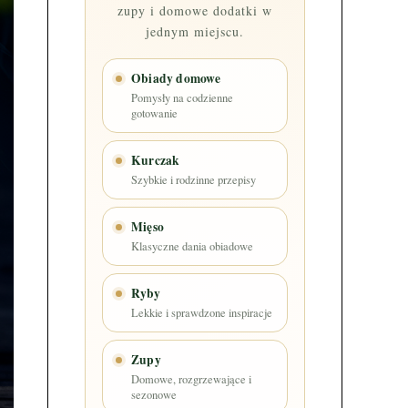
zupy i domowe dodatki w
jednym miejscu.
Obiady domowe
Pomysły na codzienne
gotowanie
Kurczak
Szybkie i rodzinne przepisy
Mięso
Klasyczne dania obiadowe
Ryby
Lekkie i sprawdzone inspiracje
Zupy
Domowe, rozgrzewające i
sezonowe