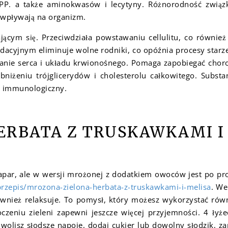
 PP. a także aminokwasów i lecytyny. Różnorodność zwią
wpływają na organizm.
ącym się. Przeciwdziała powstawaniu cellulitu, co równie
ydacyjnym eliminuje wolne rodniki, co opóźnia procesy starz
anie serca i układu krwionośnego. Pomaga zapobiegać chor
niżeniu trójglicerydów i cholesterolu całkowitego. Substa
d immunologiczny.
ERBATA Z TRUSKAWKAMI I
apar, ale w wersji mrożonej z dodatkiem owoców jest po pr
przepis/mrozona-zielona-herbata-z-truskawkami-i-melisa
. We
również relaksuje. To pomysł, który możesz wykorzystać rów
oczeniu zieleni zapewni jeszcze więcej przyjemności. 4 łyże
i wolisz słodsze napoje, dodaj cukier lub dowolny słodzik, z