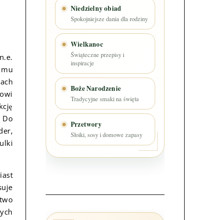
Niedzielny obiad
Spokojniejsze dania dla rodziny
Wielkanoc
Świąteczne przepisy i
n.e.
inspiracje
o mu
wach
Boże Narodzenie
sowi
Tradycyjne smaki na święta
kcję
. Do
Przetwory
der,
Słoiki, sosy i domowe zapasy
ulki
iast
suje
stwo
nych