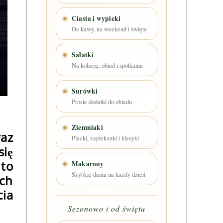
Ciasta i wypieki
Do kawy, na weekend i święta
Sałatki
Na kolację, obiad i spotkania
Surówki
Proste dodatki do obiadu
Ziemniaki
raz
Placki, zapiekanki i klasyki
ię
to
Makarony
Szybkie dania na każdy dzień
ych
ia
Sezonowo i od święta