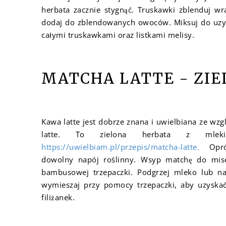
herbata zacznie stygnąć. Truskawki zblenduj wr
dodaj do zblendowanych owoców. Miksuj do uzysk
całymi truskawkami oraz listkami melisy.
MATCHA LATTE - ZI
Kawa latte jest dobrze znana i uwielbiana ze wzg
latte. To zielona herbata z mlekie
https://uwielbiam.pl/przepis/matcha-latte.
Opr
dowolny napój roślinny. Wsyp matchę do mise
bambusowej trzepaczki. Podgrzej mleko lub na
wymieszaj przy pomocy trzepaczki, aby uzyskać 
filiżanek.