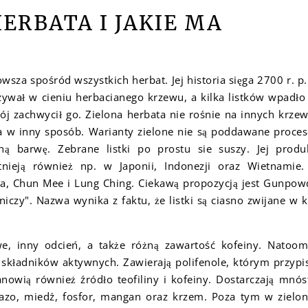
HERBATA I JAKIE MA
wsza spośród wszystkich herbat. Jej historia sięga 2700 r. p.
ywał w cieniu herbacianego krzewu, a kilka listków wpadł
j zachwycił go. Zielona herbata nie rośnie na innych krze
na w inny sposób. Warianty zielone nie są poddawane proce
ną barwę. Zebrane listki po prostu sie suszy. Jej produ
nieją również np. w Japonii, Indonezji oraz Wietnamie
a, Chun Mee i Lung Ching. Ciekawą propozycją jest Gunpow
iczy". Nazwa wynika z faktu, że listki są ciasno zwijane w k
, inny odcień, a także różną zawartość kofeiny. Natoom
ą składników aktywnych. Zawierają polifenole, którym przypi
nowią również źródło teofiliny i kofeiny. Dostarczają mnó
azo, miedź, fosfor, mangan oraz krzem. Poza tym w zielo