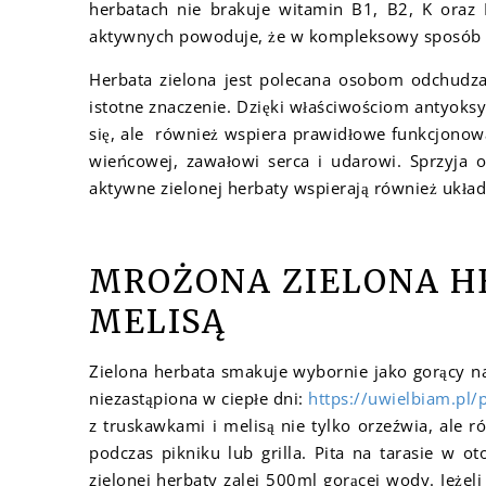
herbatach nie brakuje witamin B1, B2, K oraz
aktywnych powoduje, że w kompleksowy sposób 
Herbata zielona jest polecana osobom odchudzaj
istotne znaczenie. Dzięki właściwościom antyoks
się, ale również wspiera prawidłowe funkcjonow
wieńcowej, zawałowi serca i udarowi. Sprzyja ob
aktywne zielonej herbaty wspierają również ukła
MROŻONA ZIELONA H
MELISĄ
Zielona herbata smakuje wybornie jako gorący n
niezastąpiona w ciepłe dni:
https://uwielbiam.pl/
z truskawkami i melisą nie tylko orzeźwia, ale 
podczas pikniku lub grilla. Pita na tarasie w ot
zielonej herbaty zalej 500ml gorącej wody. Jeżel