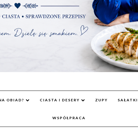
NA OBIAD?
CIASTA I DESERY
ZUPY
SAŁATKI
WSPÓŁPRACA