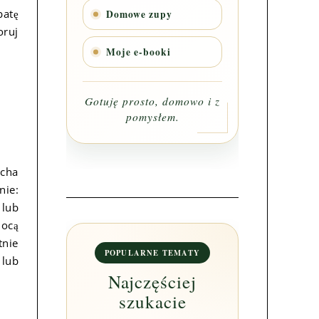
batę
Domowe zupy
oruj
Moje e-booki
Gotuję prosto, domowo i z
M
pomysłem.
tcha
ie:
 lub
mocą
tnie
POPULARNE TEMATY
 lub
Najczęściej
szukacie