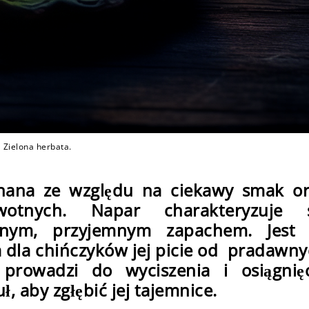
Zielona herbata.
znana ze względu na ciekawy smak o
wotnych. Napar charakteryzuje s
atnym, przyjemnym zapachem. Jest 
 a dla chińczyków jej picie od pradawn
 prowadzi do wyciszenia i osiągnięc
ł, aby zgłębić jej tajemnice.