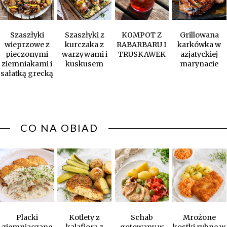
Szaszłyki
Szaszłyki z
KOMPOT Z
Grillowana
wieprzowe z
kurczaka z
RABARBARU I
karkówka w
pieczonymi
warzywami i
TRUSKAWEK
azjatyckiej
ziemniakami i
kuskusem
marynacie
sałatką grecką
CO NA OBIAD
Placki
Kotlety z
Schab
Mrożone