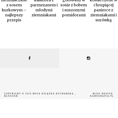
ziemniaczane
kalafiora z
gotowany w
kostki rybne w
z sosem
parmezanem i
sosie z bobem
chrupiącej
kurkowym –
młodymi
i suszonymi
panierce z
najlepszy
ziemniakami
pomidorami
ziemniakami i
przepis
surówką
COPYRIGHT © 2016
MOJA KSIĄŻKA KUCHARSKA
,
BLOG DESIGN:
BLOGGER
KAROGRAFIA.PL