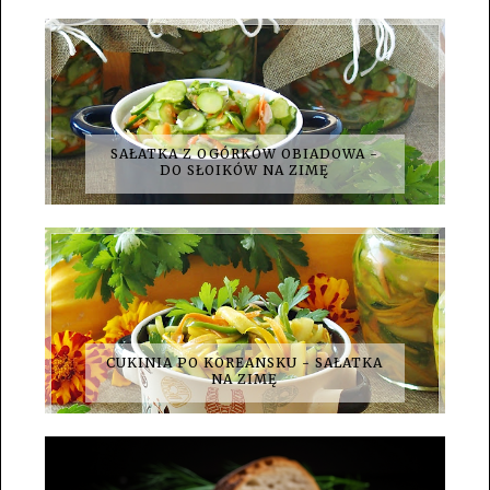
SAŁATKA Z OGÓRKÓW OBIADOWA -
DO SŁOIKÓW NA ZIMĘ
CUKINIA PO KOREANSKU - SAŁATKA
NA ZIMĘ