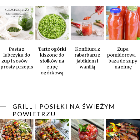
Pasta z
Tarte ogórki
Konfitura z
Zupa
lubczyku do
kiszone do
rabarbaru z
pomidorowa -
zup i sosów –
słoików na
jabłkiem i
baza do zupy
prosty przepis
zupę
wanilią
na zimę
ogórkową
GRILL I POSIŁKI NA ŚWIEŻYM
POWIETRZU