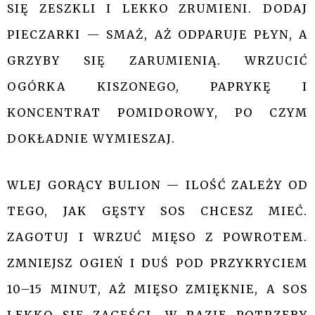
SIĘ ZESZKLI I LEKKO ZRUMIENI. DODAJ
PIECZARKI — SMAŻ, AŻ ODPARUJE PŁYN, A
GRZYBY SIĘ ZARUMIENIĄ. WRZUCIĆ
OGÓRKA KISZONEGO, PAPRYKĘ I
KONCENTRAT POMIDOROWY, PO CZYM
DOKŁADNIE WYMIESZAJ.
WLEJ GORĄCY BULION — ILOŚĆ ZALEŻY OD
TEGO, JAK GĘSTY SOS CHCESZ MIEĆ.
ZAGOTUJ I WRZUĆ MIĘSO Z POWROTEM.
ZMNIEJSZ OGIEŃ I DUŚ POD PRZYKRYCIEM
10–15 MINUT, AŻ MIĘSO ZMIĘKNIE, A SOS
LEKKO SIĘ ZAGĘŚCI. W RAZIE POTRZEBY