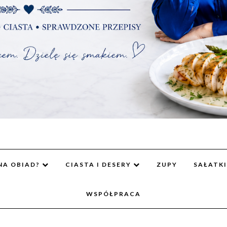
NA OBIAD?
CIASTA I DESERY
ZUPY
SAŁATKI
WSPÓŁPRACA