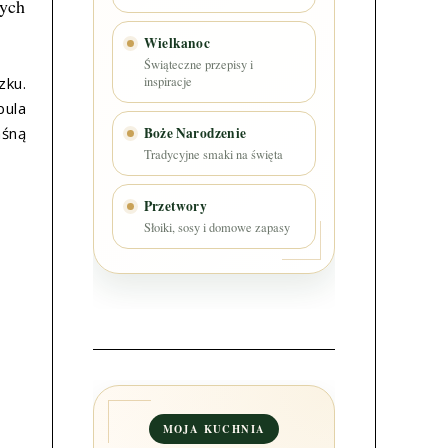
nych
Wielkanoc
Świąteczne przepisy i
zku.
inspiracje
bula
aśną
Boże Narodzenie
Tradycyjne smaki na święta
Przetwory
Słoiki, sosy i domowe zapasy
MOJA KUCHNIA