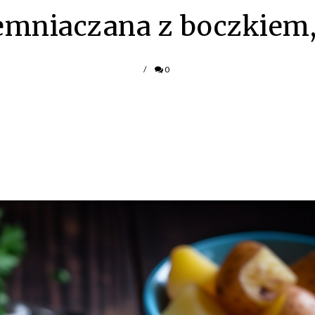
emniaczana z boczkiem,
/
0