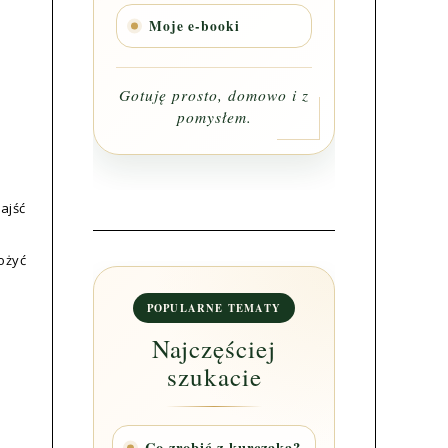
Moje e-booki
Gotuję prosto, domowo i z
pomysłem.
ajść
ożyć
POPULARNE TEMATY
Najczęściej
szukacie
Co zrobić z kurczaka?