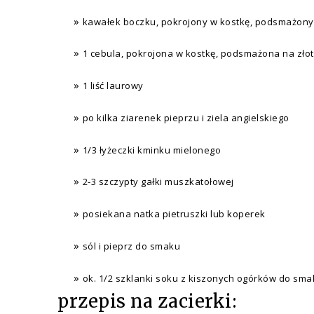
kawałek boczku, pokrojony w kostkę, podsmażon
1 cebula, pokrojona w kostkę, podsmażona na zło
1 liść laurowy
po kilka ziarenek pieprzu i ziela angielskiego
1/3 łyżeczki kminku mielonego
2-3 szczypty gałki muszkatołowej
posiekana natka pietruszki lub koperek
sól i pieprz do smaku
ok. 1/2 szklanki soku z kiszonych ogórków do sma
przepis na zacierki: