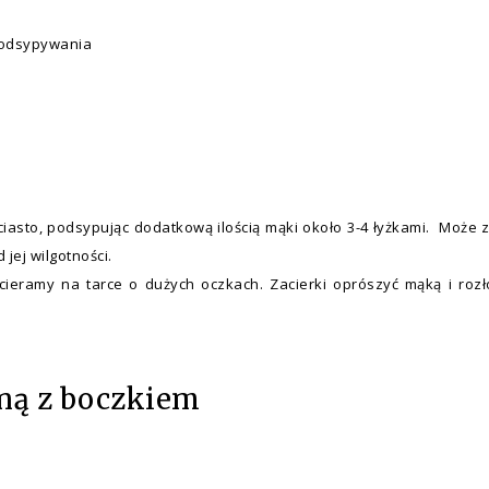
 podsypywania
asto, podsypując dodatkową ilością mąki około 3-4 łyżkami. Może z
 jej wilgotności.
ieramy na tarce o dużych oczkach. Zacierki oprószyć mąką i rozł
aną z boczkiem