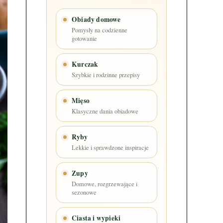
Obiady domowe
Pomysły na codzienne
gotowanie
Kurczak
Szybkie i rodzinne przepisy
Mięso
Klasyczne dania obiadowe
Ryby
Lekkie i sprawdzone inspiracje
Zupy
Domowe, rozgrzewające i
sezonowe
Ciasta i wypieki