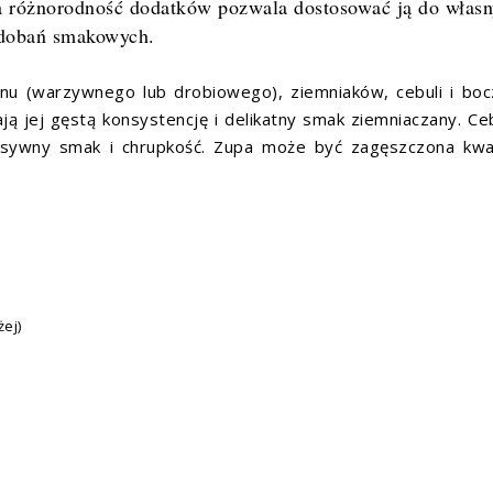
i, a różnorodność dodatków pozwala dostosować ją do włas
dobań smakowych.
nu (warzywnego lub drobiowego), ziemniaków, cebuli i boc
ją jej gęstą konsystencję i delikatny smak ziemniaczany. Ce
nsywny smak i chrupkość. Zupa może być zagęszczona kw
ej)