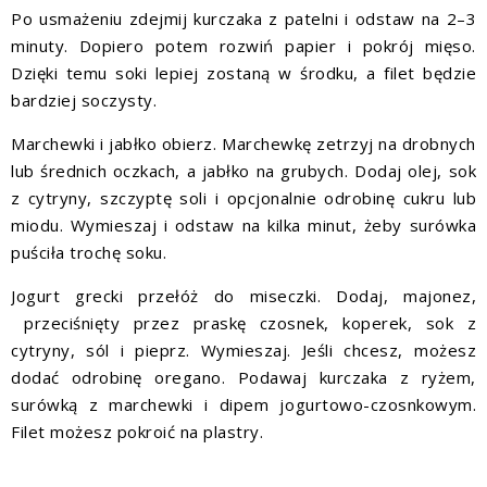
Po usmażeniu zdejmij kurczaka z patelni i odstaw na 2–3
minuty. Dopiero potem rozwiń papier i pokrój mięso.
Dzięki temu soki lepiej zostaną w środku, a filet będzie
bardziej soczysty.
Marchewki i jabłko obierz. Marchewkę zetrzyj na drobnych
lub średnich oczkach, a jabłko na grubych. Dodaj olej, sok
z cytryny, szczyptę soli i opcjonalnie odrobinę cukru lub
miodu. Wymieszaj i odstaw na kilka minut, żeby surówka
puściła trochę soku.
Jogurt grecki przełóż do miseczki. Dodaj, majonez,
przeciśnięty przez praskę czosnek, koperek, sok z
cytryny, sól i pieprz. Wymieszaj. Jeśli chcesz, możesz
dodać odrobinę oregano. Podawaj kurczaka z ryżem,
surówką z marchewki i dipem jogurtowo-czosnkowym.
Filet możesz pokroić na plastry.