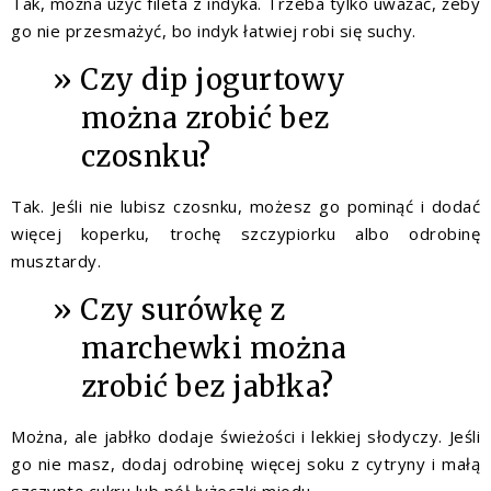
Tak, można użyć fileta z indyka. Trzeba tylko uważać, żeby
go nie przesmażyć, bo indyk łatwiej robi się suchy.
Czy dip jogurtowy
można zrobić bez
czosnku?
Tak. Jeśli nie lubisz czosnku, możesz go pominąć i dodać
więcej koperku, trochę szczypiorku albo odrobinę
musztardy.
Czy surówkę z
marchewki można
zrobić bez jabłka?
Można, ale jabłko dodaje świeżości i lekkiej słodyczy. Jeśli
go nie masz, dodaj odrobinę więcej soku z cytryny i małą
szczyptę cukru lub pół łyżeczki miodu.