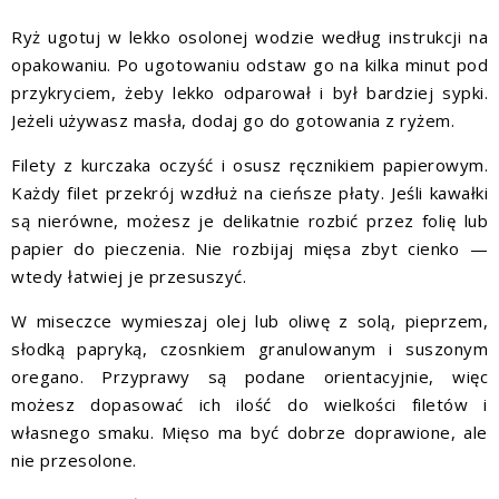
Ryż ugotuj w lekko osolonej wodzie według instrukcji na
opakowaniu. Po ugotowaniu odstaw go na kilka minut pod
przykryciem, żeby lekko odparował i był bardziej sypki.
Jeżeli używasz masła, dodaj go do gotowania z ryżem.
Filety z kurczaka oczyść i osusz ręcznikiem papierowym.
Każdy filet przekrój wzdłuż na cieńsze płaty. Jeśli kawałki
są nierówne, możesz je delikatnie rozbić przez folię lub
papier do pieczenia. Nie rozbijaj mięsa zbyt cienko —
wtedy łatwiej je przesuszyć.
W miseczce wymieszaj olej lub oliwę z solą, pieprzem,
słodką papryką, czosnkiem granulowanym i suszonym
oregano. Przyprawy są podane orientacyjnie, więc
możesz dopasować ich ilość do wielkości filetów i
własnego smaku. Mięso ma być dobrze doprawione, ale
nie przesolone.