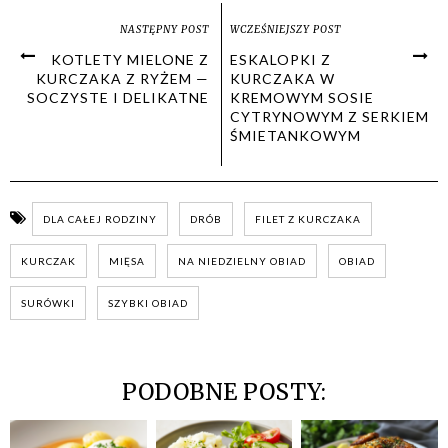
NASTĘPNY POST
WCZEŚNIEJSZY POST
KOTLETY MIELONE Z
ESKALOPKI Z
KURCZAKA Z RYŻEM —
KURCZAKA W
SOCZYSTE I DELIKATNE
KREMOWYM SOSIE
CYTRYNOWYM Z SERKIEM
ŚMIETANKOWYM
DLA CAŁEJ RODZINY
DRÓB
FILET Z KURCZAKA
KURCZAK
MIĘSA
NA NIEDZIELNY OBIAD
OBIAD
SURÓWKI
SZYBKI OBIAD
PODOBNE POSTY: