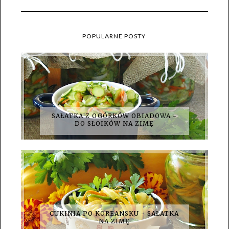
POPULARNE POSTY
SAŁATKA Z OGÓRKÓW OBIADOWA -
DO SŁOIKÓW NA ZIMĘ
CUKINIA PO KOREANSKU - SAŁATKA
NA ZIMĘ