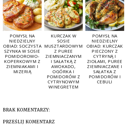
POMYSŁ NA
KURCZAK W
POMYSŁ NA
NIEDZIELNY
SOSIE
NIEDZIELNY
OBIAD: SOCZYSTA
MUSZTARDOWYM
OBIAD: KURCZAK
SZYNKA W SOSIE
Z PUREE
PIECZONY Z
POMIDOROWO-
ZIEMNIACZANYM
CYTRYNĄ I
KOPERKOWYM Z
I SAŁATKĄ Z
ZIOŁAMI, PUREE
ZIEMNIAKAMI I
AWOKADO,
ZIEMNIACZANE I
MIZERIĄ
OGÓRKA I
SAŁATKA Z
POMIDORÓW Z
POMIDORÓW I
CYTRYNOWYM
CEBULI
WINEGRETEM
BRAK KOMENTARZY:
PRZEŚLIJ KOMENTARZ