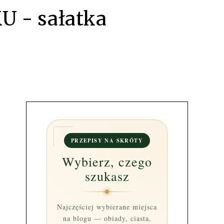
 - sałatka
PRZEPISY NA SKRÓTY
Wybierz, czego
szukasz
Najczęściej wybierane miejsca
na blogu — obiady, ciasta,