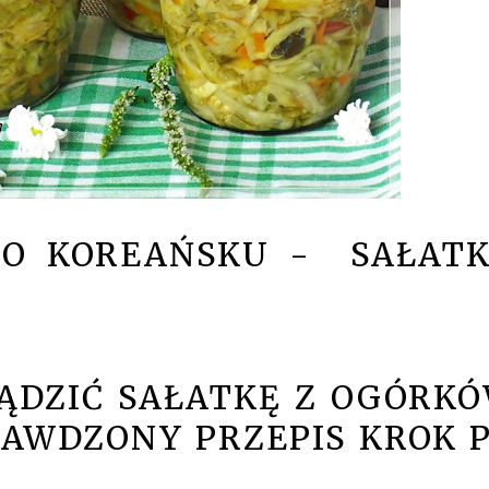
PO KOREAŃSKU - SAŁAT
ĄDZIĆ SAŁATKĘ Z OGÓRK
RAWDZONY PRZEPIS KROK 