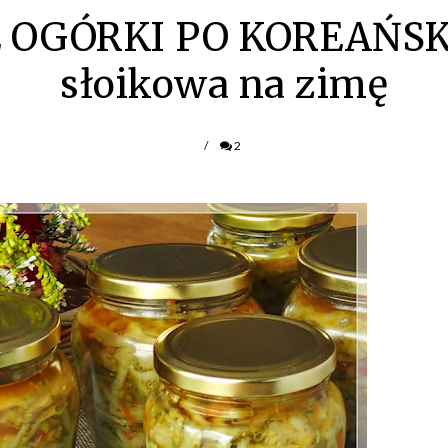
OGÓRKI PO KOREAŃSKU
słoikowa na zimę
/
2