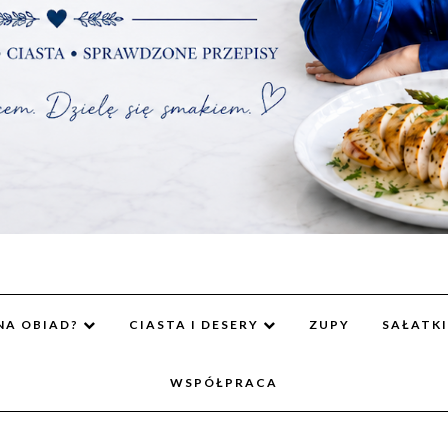
NA OBIAD?
CIASTA I DESERY
ZUPY
SAŁATKI
WSPÓŁPRACA