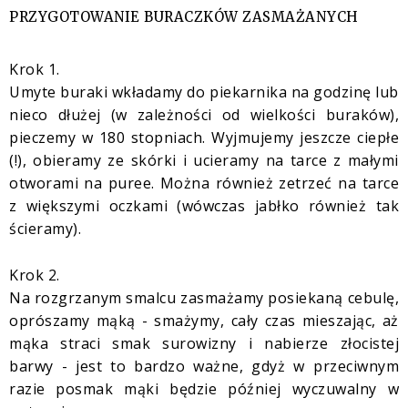
PRZYGOTOWANIE BURACZKÓW ZASMAŻANYCH
Krok 1.
Umyte buraki wkładamy do piekarnika na godzinę lub
nieco dłużej (w zależności od wielkości buraków),
pieczemy w 180 stopniach. Wyjmujemy jeszcze ciepłe
(!), obieramy ze skórki i ucieramy na tarce z małymi
otworami na puree. Można również zetrzeć na tarce
z większymi oczkami (wówczas jabłko również tak
ścieramy).
Krok 2.
Na rozgrzanym smalcu zasmażamy posiekaną cebulę,
oprószamy mąką - smażymy, cały czas mieszając, aż
mąka straci smak surowizny i nabierze złocistej
barwy - jest to bardzo ważne, gdyż w przeciwnym
razie posmak mąki będzie później wyczuwalny w