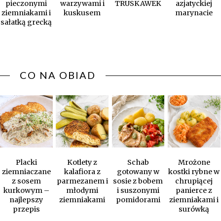
pieczonymi
warzywami i
TRUSKAWEK
azjatyckiej
ziemniakami i
kuskusem
marynacie
sałatką grecką
CO NA OBIAD
Placki
Kotlety z
Schab
Mrożone
ziemniaczane
kalafiora z
gotowany w
kostki rybne w
z sosem
parmezanem i
sosie z bobem
chrupiącej
kurkowym –
młodymi
i suszonymi
panierce z
najlepszy
ziemniakami
pomidorami
ziemniakami i
przepis
surówką