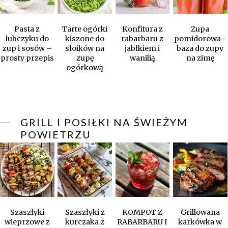
Pasta z
Tarte ogórki
Konfitura z
Zupa
lubczyku do
kiszone do
rabarbaru z
pomidorowa -
zup i sosów –
słoików na
jabłkiem i
baza do zupy
prosty przepis
zupę
wanilią
na zimę
ogórkową
GRILL I POSIŁKI NA ŚWIEŻYM
POWIETRZU
Szaszłyki
Szaszłyki z
KOMPOT Z
Grillowana
wieprzowe z
kurczaka z
RABARBARU I
karkówka w