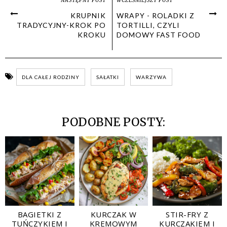
NASTĘPNY POST
WCZEŚNIEJSZY POST
KRUPNIK
WRAPY - ROLADKI Z
TRADYCYJNY-KROK PO
TORTILLI, CZYLI
KROKU
DOMOWY FAST FOOD
DLA CAŁEJ RODZINY
SAŁATKI
WARZYWA
PODOBNE POSTY:
BAGIETKI Z
KURCZAK W
STIR-FRY Z
TUŃCZYKIEM I
KREMOWYM
KURCZAKIEM I