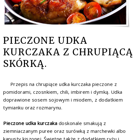
PIECZONE UDKA
KURCZAKA Z CHRUPIĄCĄ
SKÓRKĄ.
Przepis na
chrupiące
udka kurczaka pieczone z
pomidorami, czosnkiem, chili, imbirem i dymką. Udka
doprawione sosem sojowym i miodem, z dodatkiem
tymianku oraz rozmarynu.
Pieczone udka kurczaka
doskonale smakują z
ziemniaczanym puree oraz surówką z marchewki albo
kapusty kiszonej. Świetne także z dodatkiem ryżu i