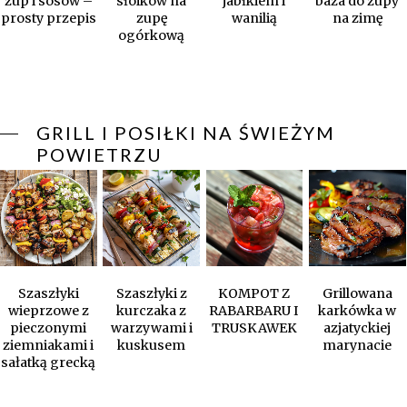
zup i sosów –
słoików na
jabłkiem i
baza do zupy
prosty przepis
zupę
wanilią
na zimę
ogórkową
GRILL I POSIŁKI NA ŚWIEŻYM
POWIETRZU
Szaszłyki
Szaszłyki z
KOMPOT Z
Grillowana
wieprzowe z
kurczaka z
RABARBARU I
karkówka w
pieczonymi
warzywami i
TRUSKAWEK
azjatyckiej
ziemniakami i
kuskusem
marynacie
sałatką grecką