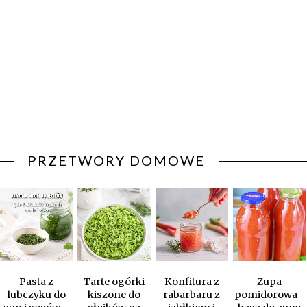
PRZETWORY DOMOWE
Pasta z
Tarte ogórki
Konfitura z
Zupa
lubczyku do
kiszone do
rabarbaru z
pomidorowa -