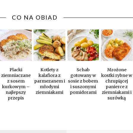
CO NA OBIAD
Placki
Kotlety z
Schab
Mrożone
ziemniaczane
kalafiora z
gotowany w
kostki rybne w
z sosem
parmezanem i
sosie z bobem
chrupiącej
kurkowym –
młodymi
i suszonymi
panierce z
najlepszy
ziemniakami
pomidorami
ziemniakami i
przepis
surówką