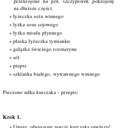
przekrojone na pół, szczypiorek pokrojony
na dłuższe części.
łyżeczka octu winnego
łyżka sosu sojowego
łyżka miodu płynnego
płaska łyżeczka tymianku
gałązka świeżego rozmarynu
sól
pieprz
szklanka białego, wytrawnego winnego
Pieczone udka kurczaka - przepis:
Krok 1.
Umyte, obsuszone porcje kurczaka oprószyć