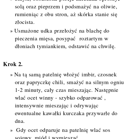
solą oraz pieprzem i podsmażyć
na oliwie
,
rumieniąc z obu stron, aż skórka stanie się
złocista.
Usmażone udka
przełożyć
na bl
a
chę do
pieczenia mięsa
, posypać roztartym w
dłoniach tymiankiem
, odstawić na chw
i
lę
.
Krok 2.
Na tą samą patelnię włożyć
imbir, czosnek
oraz papryczkę chili, smażyć na silnym ogniu
1-2 minuty, cały czas mieszając. Następnie
wlać ocet winny - szybko odparować ,
intensywnie mieszając i odrywając
ewentualne kawałki kurczaka przywarłe do
dna.
Gdy ocet odparuje na patelnię wlać sos
sojowy, miód i wymieszać
.