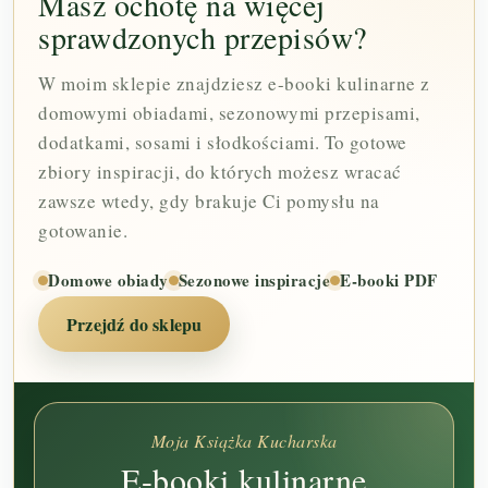
Masz ochotę na więcej
sprawdzonych przepisów?
W moim sklepie znajdziesz e-booki kulinarne z
domowymi obiadami, sezonowymi przepisami,
dodatkami, sosami i słodkościami. To gotowe
zbiory inspiracji, do których możesz wracać
zawsze wtedy, gdy brakuje Ci pomysłu na
gotowanie.
Domowe obiady
Sezonowe inspiracje
E-booki PDF
Przejdź do sklepu
Moja Książka Kucharska
E-booki kulinarne