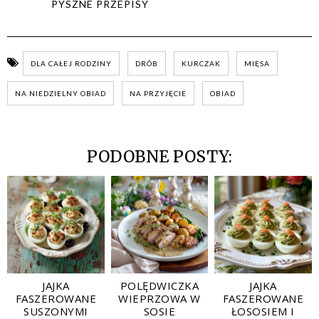
PYSZNE PRZEPISY
DLA CAŁEJ RODZINY
DRÓB
KURCZAK
MIĘSA
NA NIEDZIELNY OBIAD
NA PRZYJĘCIE
OBIAD
PODOBNE POSTY:
JAJKA
POLĘDWICZKA
JAJKA
FASZEROWANE
WIEPRZOWA W
FASZEROWANE
SUSZONYMI
SOSIE
ŁOSOSIEM I