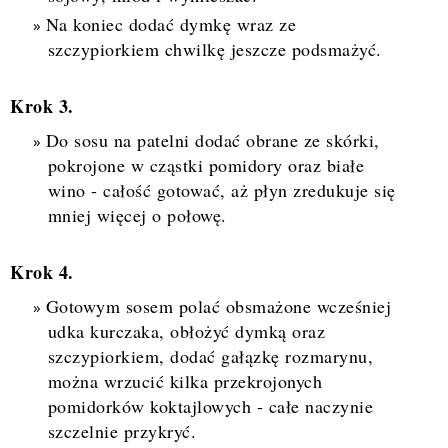
Na koniec dodać dymkę wraz ze
szczypiorkiem chwilkę jeszcze podsmażyć.
Krok 3.
Do sosu na patelni
d
odać obrane ze skórki,
pokrojone w cząstki pomidory
oraz białe
wino
- całość gotować
, aż płyn
zredukuje się
mniej więcej o połowę.
Krok 4.
Gotowym sosem polać obsmażone wcześniej
udka kurczaka, obłożyć dymką oraz
szcz
ypiorkiem, dodać gałązkę rozmarynu,
można wrzucić kilka przekrojonych
pomidorków koktajlowych - całe naczynie
szczelnie przykryć.