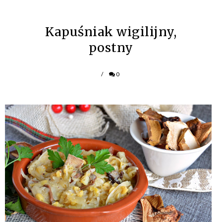
Kapuśniak wigilijny,
postny
/
0