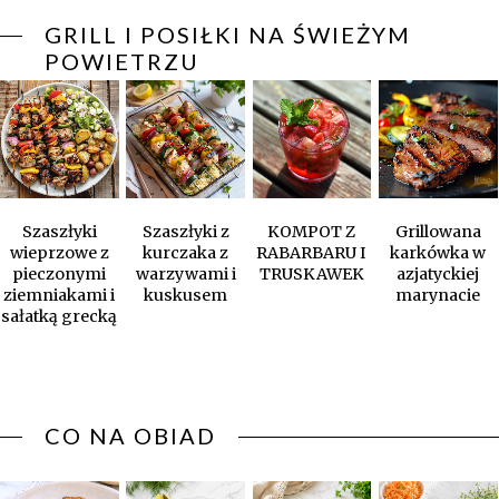
GRILL I POSIŁKI NA ŚWIEŻYM
POWIETRZU
Szaszłyki
Szaszłyki z
KOMPOT Z
Grillowana
wieprzowe z
kurczaka z
RABARBARU I
karkówka w
pieczonymi
warzywami i
TRUSKAWEK
azjatyckiej
ziemniakami i
kuskusem
marynacie
sałatką grecką
CO NA OBIAD