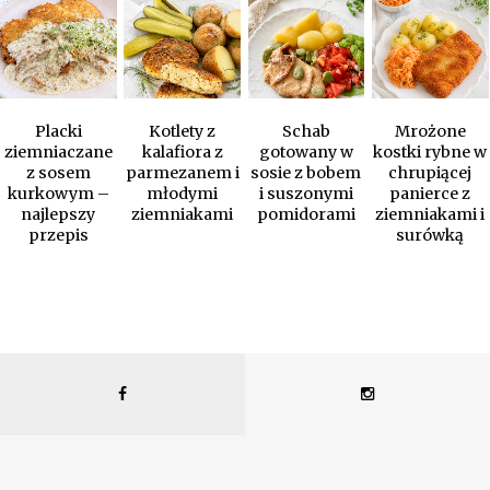
Placki
Kotlety z
Schab
Mrożone
ziemniaczane
kalafiora z
gotowany w
kostki rybne w
z sosem
parmezanem i
sosie z bobem
chrupiącej
kurkowym –
młodymi
i suszonymi
panierce z
najlepszy
ziemniakami
pomidorami
ziemniakami i
przepis
surówką