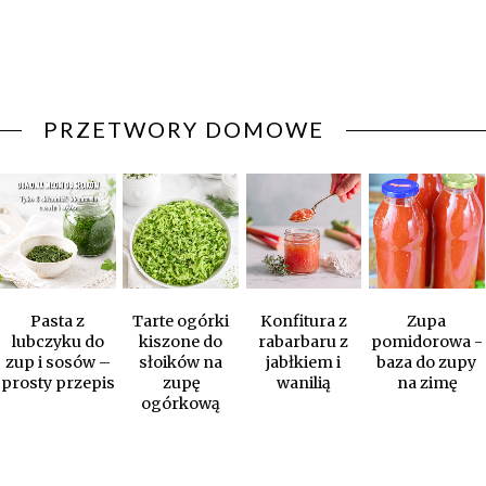
PRZETWORY DOMOWE
Pasta z
Tarte ogórki
Konfitura z
Zupa
lubczyku do
kiszone do
rabarbaru z
pomidorowa -
zup i sosów –
słoików na
jabłkiem i
baza do zupy
prosty przepis
zupę
wanilią
na zimę
ogórkową