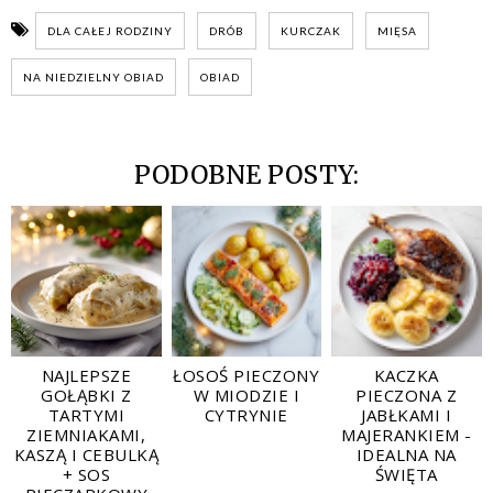
DLA CAŁEJ RODZINY
DRÓB
KURCZAK
MIĘSA
NA NIEDZIELNY OBIAD
OBIAD
PODOBNE POSTY:
NAJLEPSZE
ŁOSOŚ PIECZONY
KACZKA
GOŁĄBKI Z
W MIODZIE I
PIECZONA Z
TARTYMI
CYTRYNIE
JABŁKAMI I
ZIEMNIAKAMI,
MAJERANKIEM -
KASZĄ I CEBULKĄ
IDEALNA NA
+ SOS
ŚWIĘTA