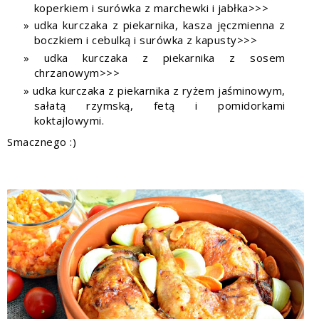
koperkiem i
surówka z marchewki i jabłka>>
>
udka kurczaka z piekarnika,
kasza jęczmienna z
boczkiem i cebulką
i
surówka z kapusty>>
>
udka kurczaka z
piekarnika z sosem
chrzanowym>>
>
udka kurczaka z piekarnika z ryżem jaśminowym,
sałatą rzymską, fetą i pomidorkami
koktajlowymi.
Smacznego :)