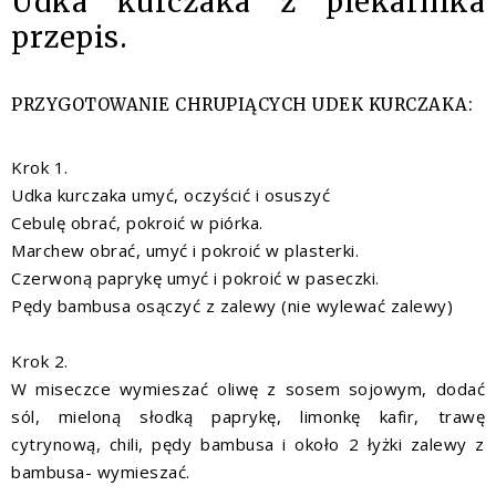
Udka kurczaka z piekarnika
przepis.
PRZYGOTOWANIE CHRUPIĄCYCH UDEK KURCZAKA:
Krok 1.
Udka kurczaka umyć, oczyścić i osuszyć
Cebulę obrać, pokroić w piórka.
Marchew obrać, umyć i pokroić w plasterki.
Czerwoną paprykę umyć i pokroić w paseczki.
Pędy bambusa osączyć z zalewy (nie wylewać zalewy)
Krok 2.
W miseczce wymieszać oliwę z sosem sojowym, dodać
sól, mieloną słodką paprykę, limonkę kafir, trawę
cytrynową, chili, pędy bambusa i około 2 łyżki zalewy z
bambusa- wymieszać.