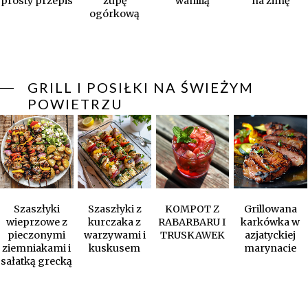
prosty przepis
zupę
wanilią
na zimę
ogórkową
GRILL I POSIŁKI NA ŚWIEŻYM
POWIETRZU
Szaszłyki
Szaszłyki z
KOMPOT Z
Grillowana
wieprzowe z
kurczaka z
RABARBARU I
karkówka w
pieczonymi
warzywami i
TRUSKAWEK
azjatyckiej
ziemniakami i
kuskusem
marynacie
sałatką grecką