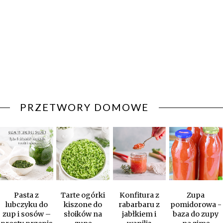
PRZETWORY DOMOWE
Pasta z
Tarte ogórki
Konfitura z
Zupa
lubczyku do
kiszone do
rabarbaru z
pomidorowa -
zup i sosów –
słoików na
jabłkiem i
baza do zupy