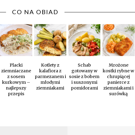
CO NA OBIAD
Placki
Kotlety z
Schab
Mrożone
ziemniaczane
kalafiora z
gotowany w
kostki rybne w
z sosem
parmezanem i
sosie z bobem
chrupiącej
kurkowym –
młodymi
i suszonymi
panierce z
najlepszy
ziemniakami
pomidorami
ziemniakami i
przepis
surówką