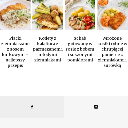
Placki
Kotlety z
Schab
Mrożone
ziemniaczane
kalafiora z
gotowany w
kostki rybne w
z sosem
parmezanem i
sosie z bobem
chrupiącej
kurkowym –
młodymi
i suszonymi
panierce z
najlepszy
ziemniakami
pomidorami
ziemniakami i
przepis
surówką