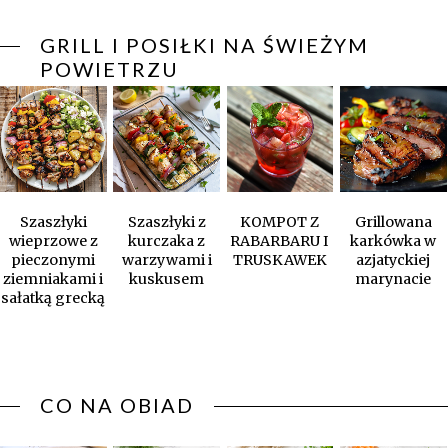
GRILL I POSIŁKI NA ŚWIEŻYM
POWIETRZU
Szaszłyki
Szaszłyki z
KOMPOT Z
Grillowana
wieprzowe z
kurczaka z
RABARBARU I
karkówka w
pieczonymi
warzywami i
TRUSKAWEK
azjatyckiej
ziemniakami i
kuskusem
marynacie
sałatką grecką
CO NA OBIAD