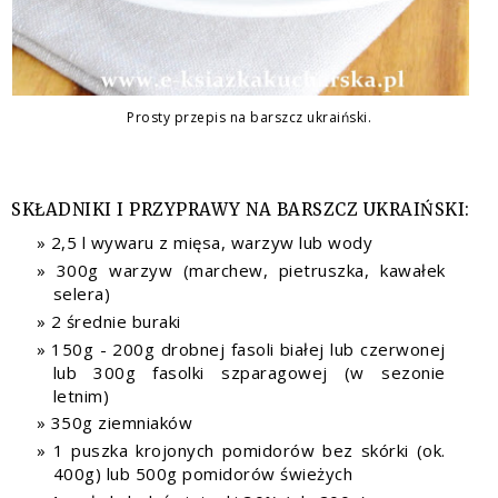
Prosty przepis na barszcz ukraiński.
SKŁADNIKI I PRZYPRAWY NA BARSZCZ UKRAIŃSKI:
2,5 l wywaru z mięsa, warzyw lub wody
300g warzyw (marchew, pietruszka, kawałek
selera)
2 średnie buraki
150g - 200g drobnej fasoli białej lub czerwonej
lub 300g fasolki szparagowej (w sezonie
letnim)
350g ziemniaków
1 puszka krojonych pomidorów bez skórki (ok.
400g) lub 500g pomidorów świeżych