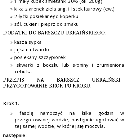
1 mały kubek śmietanki 30% (ok. 200g)
kilka ziarenek ziela ang. i listek laurowy (ew.)
2 łyżki posiekanego koperku
sól, cukier i pieprz do smaku
DODATKI DO BARSZCZU UKRAIŃSKIEGO:
kasza sypka
jajka na twardo
posiekany szczypiorek
skwarki z boczku lub słoniny i zrumieniona
cebulka
PRZEPIS NA BARSZCZ UKRAIŃSKI -
PRZYGOTOWANIE KROK PO KROKU:
Krok 1.
fasolę namoczyć na kilka godzin w
przegotowanej wodzie, następnie ugotować w
tej samej wodzie, w której się moczyła.
następnie: