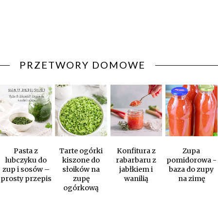
PRZETWORY DOMOWE
Pasta z
Tarte ogórki
Konfitura z
Zupa
lubczyku do
kiszone do
rabarbaru z
pomidorowa -
zup i sosów –
słoików na
jabłkiem i
baza do zupy
prosty przepis
zupę
wanilią
na zimę
ogórkową