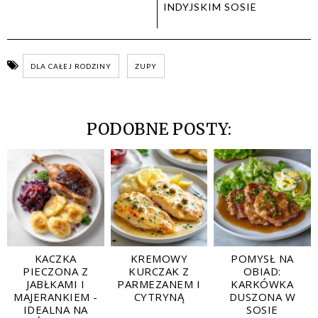
INDYJSKIM SOSIE
DLA CAŁEJ RODZINY
ZUPY
PODOBNE POSTY:
KACZKA
KREMOWY
POMYSŁ NA
PIECZONA Z
KURCZAK Z
OBIAD:
JABŁKAMI I
PARMEZANEM I
KARKÓWKA
MAJERANKIEM -
CYTRYNĄ
DUSZONA W
IDEALNA NA
SOSIE