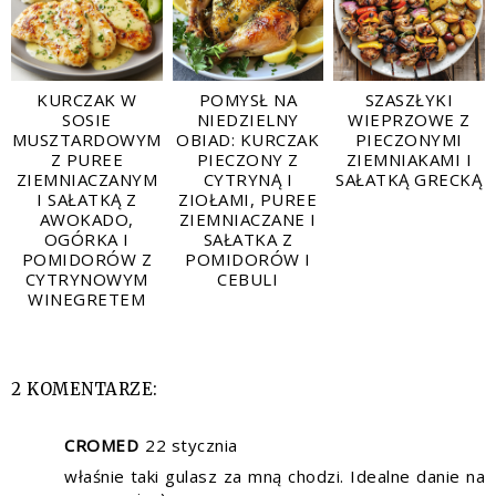
KURCZAK W
POMYSŁ NA
SZASZŁYKI
SOSIE
NIEDZIELNY
WIEPRZOWE Z
MUSZTARDOWYM
OBIAD: KURCZAK
PIECZONYMI
Z PUREE
PIECZONY Z
ZIEMNIAKAMI I
ZIEMNIACZANYM
CYTRYNĄ I
SAŁATKĄ GRECKĄ
I SAŁATKĄ Z
ZIOŁAMI, PUREE
AWOKADO,
ZIEMNIACZANE I
OGÓRKA I
SAŁATKA Z
POMIDORÓW Z
POMIDORÓW I
CYTRYNOWYM
CEBULI
WINEGRETEM
2 KOMENTARZE:
CROMED
22 stycznia
właśnie taki gulasz za mną chodzi. Idealne danie na