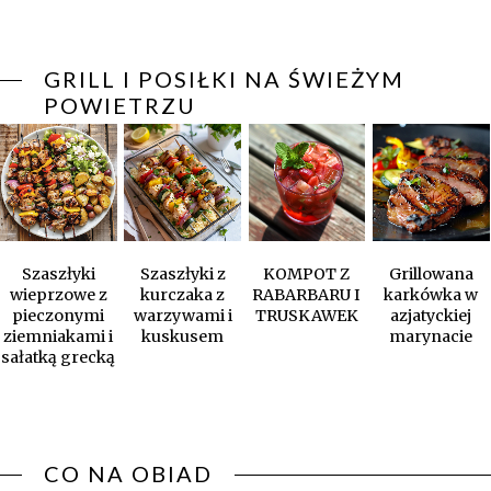
GRILL I POSIŁKI NA ŚWIEŻYM
POWIETRZU
Szaszłyki
Szaszłyki z
KOMPOT Z
Grillowana
wieprzowe z
kurczaka z
RABARBARU I
karkówka w
pieczonymi
warzywami i
TRUSKAWEK
azjatyckiej
ziemniakami i
kuskusem
marynacie
sałatką grecką
CO NA OBIAD