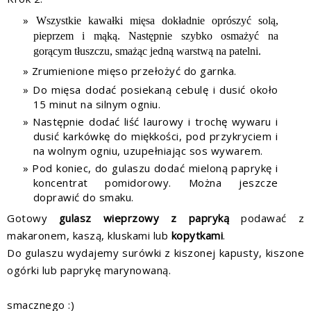
Wszystkie kawałki mięsa dokładnie oprószyć solą,
pieprzem i mąką. Następnie szybko osmażyć na
gorącym tłuszczu, smażąc jedną warstwą na patelni.
Zrumienione mięso przełożyć do garnka.
Do mięsa dodać posiekaną cebulę i dusić około
15 minut na silnym ogniu.
Następnie dodać liść laurowy i trochę wywaru i
dusić karkówkę do miękkości, pod przykryciem i
na wolnym ogniu, uzupełniając sos wywarem.
Pod koniec, do gulaszu dodać mieloną paprykę i
koncentrat pomidorowy. Można jeszcze
doprawić do smaku.
Gotowy
gulasz wieprzowy z papryką
podawać z
makaronem, kaszą, kluskami lub
kopytkami
.
Do gulaszu wydajemy surówki z kiszonej kapusty, kiszone
ogórki lub paprykę marynowaną.
smacznego :)