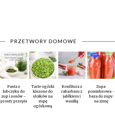
PRZETWORY DOMOWE
Pasta z
Tarte ogórki
Konfitura z
Zupa
lubczyku do
kiszone do
rabarbaru z
pomidorowa -
zup i sosów –
słoików na
jabłkiem i
baza do zupy
prosty przepis
zupę
wanilią
na zimę
ogórkową