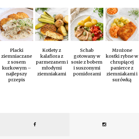
Placki
Kotlety z
Schab
Mrożone
ziemniaczane
kalafiora z
gotowany w
kostki rybne w
z sosem
parmezanem i
sosie z bobem
chrupiącej
kurkowym –
młodymi
i suszonymi
panierce z
najlepszy
ziemniakami
pomidorami
ziemniakami i
przepis
surówką