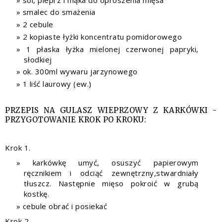
smalec do smażenia
2 cebule
2 kopiaste łyżki koncentratu pomidorowego
1 płaska łyżka mielonej czerwonej papryki,
słodkiej
ok. 300ml wywaru jarzynowego
1 liść laurowy (ew.)
PRZEPIS NA GULASZ WIEPRZOWY Z KARKÓWKI -
PRZYGOTOWANIE KROK PO KROKU:
Krok 1.
karkówkę umyć, osuszyć papierowym
ręcznikiem i odciąć zewnętrzny,stwardniały
tłuszcz. Następnie mięso pokroić w grubą
kostkę.
cebule obrać i posiekać
Krok 2.