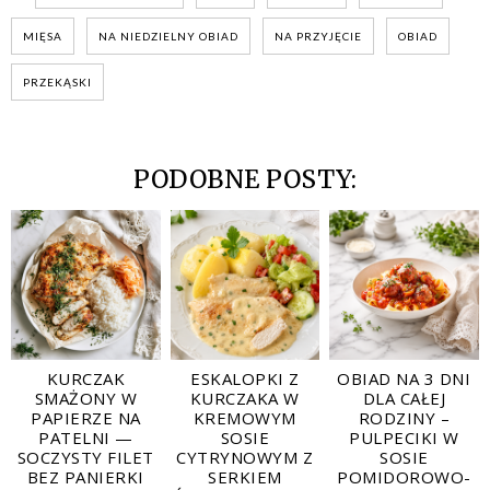
MIĘSA
NA NIEDZIELNY OBIAD
NA PRZYJĘCIE
OBIAD
PRZEKĄSKI
PODOBNE POSTY:
KURCZAK
ESKALOPKI Z
OBIAD NA 3 DNI
SMAŻONY W
KURCZAKA W
DLA CAŁEJ
PAPIERZE NA
KREMOWYM
RODZINY –
PATELNI —
SOSIE
PULPECIKI W
SOCZYSTY FILET
CYTRYNOWYM Z
SOSIE
BEZ PANIERKI
SERKIEM
POMIDOROWO-