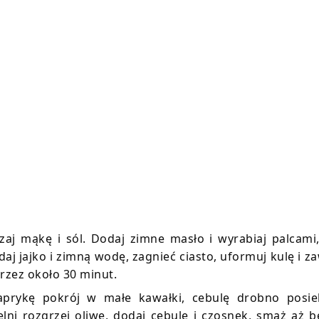
aj mąkę i sól. Dodaj zimne masło i wyrabiaj palcami
 jajko i zimną wodę, zagnieć ciasto, uformuj kulę i z
rzez około 30 minut.
paprykę pokrój w małe kawałki, cebulę drobno posiek
elni rozgrzej oliwę, dodaj cebulę i czosnek, smaż aż 