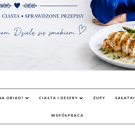
NA OBIAD?
CIASTA I DESERY
ZUPY
SAŁATKI
WSPÓŁPRACA