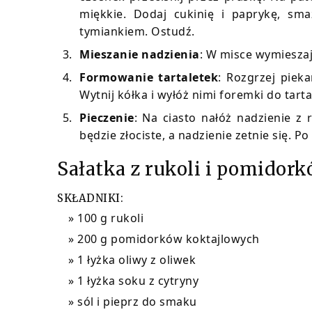
miękkie. Dodaj cukinię i paprykę, sm
tymiankiem. Ostudź.
Mieszanie nadzienia
: W misce wymieszaj
Formowanie tartaletek
: Rozgrzej piek
Wytnij kółka i wyłóż nimi foremki do tart
Pieczenie
: Na ciasto nałóż nadzienie z 
będzie złociste, a nadzienie zetnie się. P
Sałatka z rukoli i pomidor
SKŁADNIKI:
100 g rukoli
200 g pomidorków koktajlowych
1 łyżka oliwy z oliwek
1 łyżka soku z cytryny
sól i pieprz do smaku