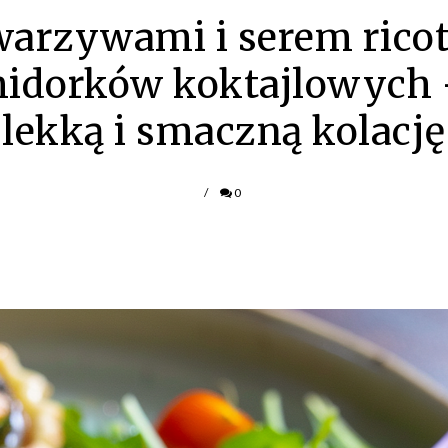
warzywami i serem ricot
midorków koktajlowych 
lekką i smaczną kolację
/
0