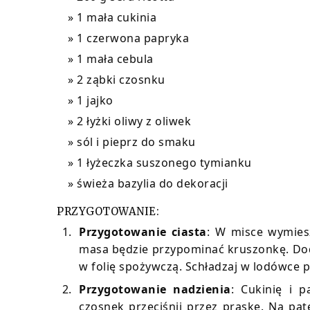
1 mała cukinia
1 czerwona papryka
1 mała cebula
2 ząbki czosnku
1 jajko
2 łyżki oliwy z oliwek
sól i pieprz do smaku
1 łyżeczka suszonego tymianku
świeża bazylia do dekoracji
PRZYGOTOWANIE:
Przygotowanie ciasta
: W misce wymiesz
masa będzie przypominać kruszonkę. Dodaj
w folię spożywczą. Schładzaj w lodówce p
Przygotowanie nadzienia
: Cukinię i 
czosnek przeciśnij przez praskę. Na pat