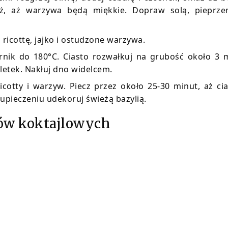
aż, aż warzywa będą miękkie. Dopraw solą, pieprze
 ricottę, jajko i ostudzone warzywa.
arnik do 180°C. Ciasto rozwałkuj na grubość około 3 
aletek. Nakłuj dno widelcem.
ricotty i warzyw. Piecz przez około 25-30 minut, aż ci
o upieczeniu udekoruj świeżą bazylią.
ków koktajlowych