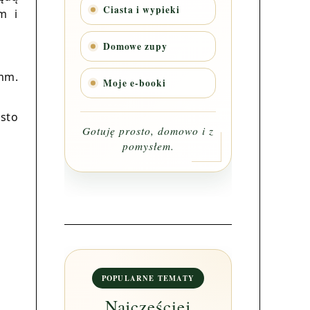
Ciasta i wypieki
m i
Domowe zupy
mm.
Moje e-booki
asto
Gotuję prosto, domowo i z
pomysłem.
POPULARNE TEMATY
Najczęściej