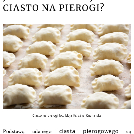
CIASTO NA PIEROGI?
Ciasto na pierogi fot. Moja Książka Kucharska
Podstawą udanego
ciasta pierogowego
są