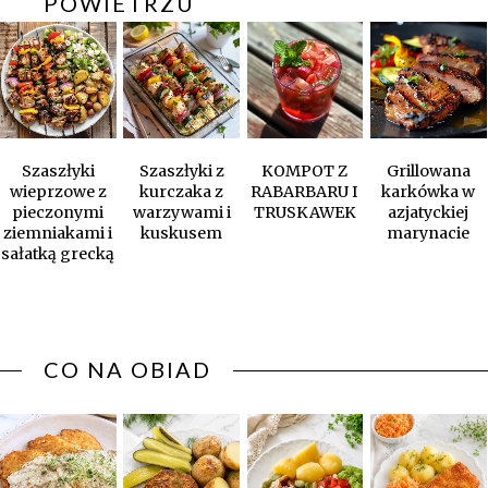
POWIETRZU
Szaszłyki
Szaszłyki z
KOMPOT Z
Grillowana
wieprzowe z
kurczaka z
RABARBARU I
karkówka w
pieczonymi
warzywami i
TRUSKAWEK
azjatyckiej
ziemniakami i
kuskusem
marynacie
sałatką grecką
CO NA OBIAD