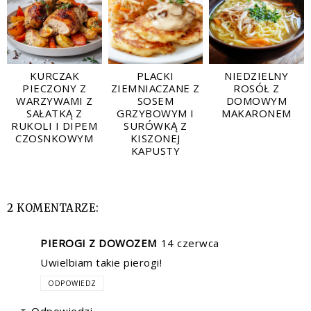
KURCZAK
PLACKI
NIEDZIELNY
PIECZONY Z
ZIEMNIACZANE Z
ROSÓŁ Z
WARZYWAMI Z
SOSEM
DOMOWYM
SAŁATKĄ Z
GRZYBOWYM I
MAKARONEM
RUKOLI I DIPEM
SURÓWKĄ Z
CZOSNKOWYM
KISZONEJ
KAPUSTY
2 KOMENTARZE:
PIEROGI Z DOWOZEM
14 czerwca
Uwielbiam takie pierogi!
ODPOWIEDZ