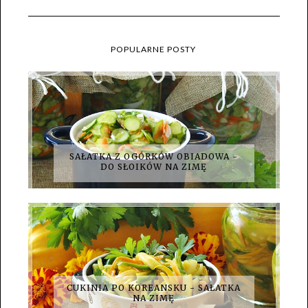
POPULARNE POSTY
SAŁATKA Z OGÓRKÓW OBIADOWA -
DO SŁOIKÓW NA ZIMĘ
CUKINIA PO KOREANSKU - SAŁATKA
NA ZIMĘ