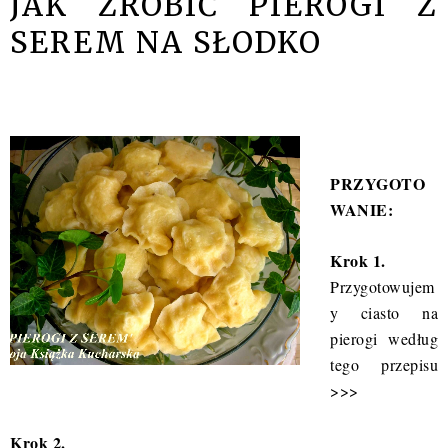
JAK ZROBIĆ PIEROGI Z
SEREM NA SŁODKO
PRZYGOTO
WANIE:
Krok 1.
Przygotowujem
y ciasto na
pierogi według
tego
przepisu
>>>
Krok 2.