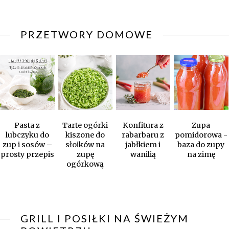
PRZETWORY DOMOWE
Pasta z
Tarte ogórki
Konfitura z
Zupa
lubczyku do
kiszone do
rabarbaru z
pomidorowa -
zup i sosów –
słoików na
jabłkiem i
baza do zupy
prosty przepis
zupę
wanilią
na zimę
ogórkową
GRILL I POSIŁKI NA ŚWIEŻYM