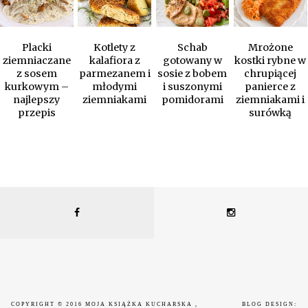
Placki
Kotlety z
Schab
Mrożone
ziemniaczane
kalafiora z
gotowany w
kostki rybne w
z sosem
parmezanem i
sosie z bobem
chrupiącej
kurkowym –
młodymi
i suszonymi
panierce z
najlepszy
ziemniakami
pomidorami
ziemniakami i
przepis
surówką
COPYRIGHT © 2016
MOJA KSIĄŻKA KUCHARSKA
,
BLOG DESIGN: