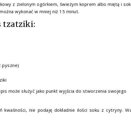
kowy z zielonym ogórkiem, świeżym koprem albo miętą i so
s można wykonać w mniej niż 15 minut.
 tzatziki:
ż pyszne)
iki
epis może służyć jako punkt wyjścia do stworzenia swojego
 kwaśności, nie podaję dokładnie ilości soku z cytryny. W