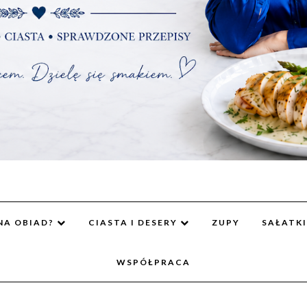
NA OBIAD?
CIASTA I DESERY
ZUPY
SAŁATKI
WSPÓŁPRACA