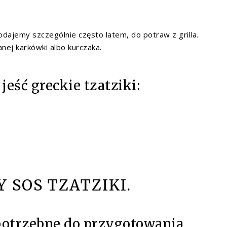
odajemy szczególnie często latem, do potraw z grilla.
anej karkówki albo kurczaka.
eść greckie tzatziki:
Y SOS TZATZIKI.
potrzebne do przygotowania