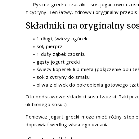
Pyszne greckie tzatziki - sos jogurtowo-czosn
z cytryny. Ten łatwy, zdrowy i oryginalny przepi
Składniki na oryginalny sos
1 długi, świeży ogórek
sól, pierprz
1 duży ząbek czosnku
gęsty jogurt grecki
świeży koperek lub mięta (połączenie obu te
sok z cytryny do smaku
oliwa z oliwek do pokropienia gotowego tzatz
Oto podstawowe składniki sosu tzatziki. Taki prz
ulubionego sosu :)
Ponieważ jogurt grecki może mieć różny stopień
doprawiać według własnego uznania.