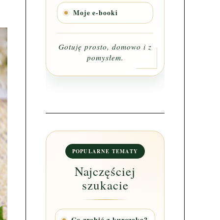
Moje e-booki
Gotuję prosto, domowo i z
pomysłem.
POPULARNE TEMATY
Najczęściej
szukacie
Co zrobić z kurczaka?