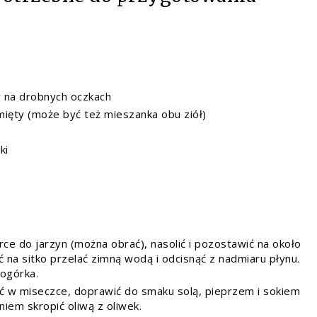
y na drobnych oczkach
mięty (może być też mieszanka obu ziół)
ki
ce do jarzyn (można obrać), nasolić i pozostawić na około
ć na sitko przelać zimną wodą i odcisnąć z nadmiaru płynu.
 ogórka.
ać w miseczce, doprawić do smaku solą, pieprzem i sokiem
niem skropić oliwą z oliwek.