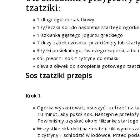
tzatziki:
1 długi ogórek sałatkowy
1 łyżeczka soli do nasolenia startego ogórka
1 szklanka gęstego jogurtu greckiego
1 duży ząbek czosnku, przeciśnięty lub start
3 łyżki posiekanego, świeżego koperku albo 
sól, pieprz i sok z cytryny do smaku
oliwa z oliwek do skropienia gotowego tzatzi
Sos tzatziki przepis
Krok 1.
Ogórka wyszorować, osuszyć i zetrzeć na tar
10 minut, aby puścił sok. Następnie przełoży
Powinniśmy uzyskać około filiżankę startego
Wszystkie składniki na sos tzatziki wymiesz
z cytryny - schłodzić w lodówce. Przed poda