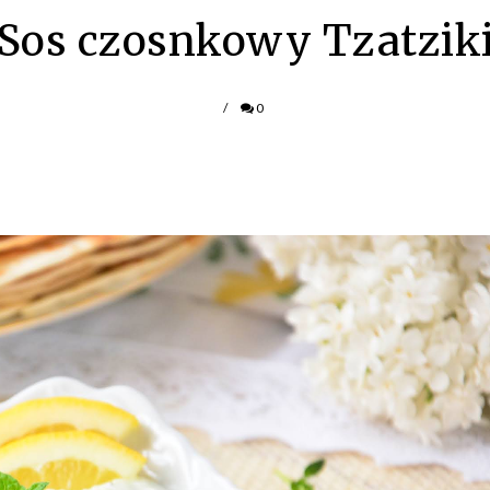
Sos czosnkowy Tzatzik
/
0