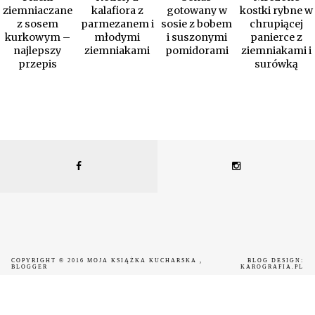
ziemniaczane
kalafiora z
gotowany w
kostki rybne w
z sosem
parmezanem i
sosie z bobem
chrupiącej
kurkowym –
młodymi
i suszonymi
panierce z
najlepszy
ziemniakami
pomidorami
ziemniakami i
przepis
surówką
COPYRIGHT © 2016
MOJA KSIĄŻKA KUCHARSKA
,
BLOG DESIGN:
BLOGGER
KAROGRAFIA.PL