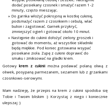
dodać posiekany czosnek i smażyć razem 1-2
minuty, często mieszając.
Do garnka włożyć pokrojoną w kostkę cukinię,
podsmażyć razem z czosnkiem i cebulą, wlać
bulion i zagotować. Garnek przykryć,
zmniejszyć ogień i gotować około 10 minut.
Następnie do cukinii dołożyć zielony groszek i
gotować do momentu, aż wszystkie składniki
będą miękkie. Pod koniec gotowania wsypać
posiekane zioła. Zupę z cukinii doprawić do
smaku i zmiksować na gładki krem.
Gotowy
krem z cukinii
można podawać polaną oliwą z
oliwek, posypaną parmezanem, sezamem lub z grzankami
czosnkowo-serowymi.
Mam nadzieję, że przepis na krem z cukinii spodoba się
Tobie i Twoim bliskim :) Korzystaj z niego i koniecznie
ulepszaj :)