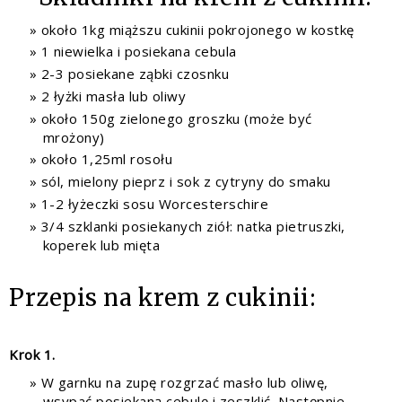
około 1kg miąższu cukinii pokrojonego w kostkę
1 niewielka i posiekana cebula
2-3 posiekane ząbki czosnku
2 łyżki masła lub oliwy
około 150g zielonego groszku (może być
mrożony)
około 1,25ml rosołu
sól, mielony pieprz i sok z cytryny do smaku
1-2 łyżeczki sosu Worcesterschire
3/4 szklanki posiekanych ziół: natka pietruszki,
koperek lub mięta
Przepis na krem z cukinii:
Krok 1.
W garnku na zupę rozgrzać masło lub oliwę,
wsypać posiekaną cebulę i zeszklić. Następnie