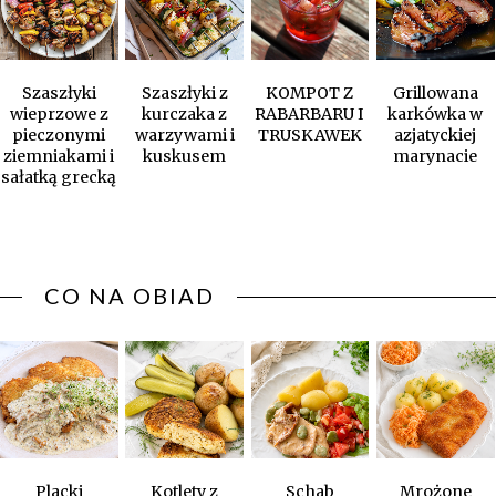
Szaszłyki
Szaszłyki z
KOMPOT Z
Grillowana
wieprzowe z
kurczaka z
RABARBARU I
karkówka w
pieczonymi
warzywami i
TRUSKAWEK
azjatyckiej
ziemniakami i
kuskusem
marynacie
sałatką grecką
CO NA OBIAD
Placki
Kotlety z
Schab
Mrożone