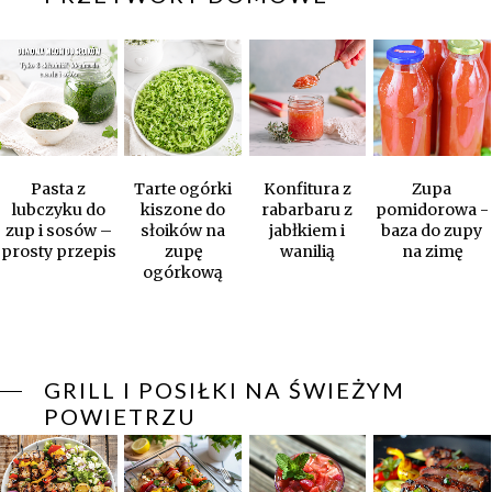
Pasta z
Tarte ogórki
Konfitura z
Zupa
lubczyku do
kiszone do
rabarbaru z
pomidorowa -
zup i sosów –
słoików na
jabłkiem i
baza do zupy
prosty przepis
zupę
wanilią
na zimę
ogórkową
GRILL I POSIŁKI NA ŚWIEŻYM
POWIETRZU