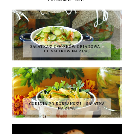
SAŁATKA Z OGÓRKÓW OBIADOWA -
DO SŁOIKÓW NA ZIMĘ
CUKINIA PO KOREANSKU - SAŁATKA
NA ZIMĘ