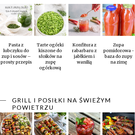
Pasta z
Tarte ogórki
Konfitura z
Zupa
lubczyku do
kiszone do
rabarbaru z
pomidorowa -
zup i sosów –
słoików na
jabłkiem i
baza do zupy
prosty przepis
zupę
wanilią
na zimę
ogórkową
GRILL I POSIŁKI NA ŚWIEŻYM
POWIETRZU