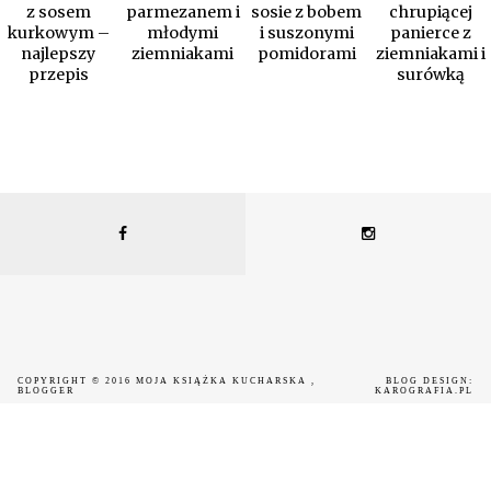
z sosem
parmezanem i
sosie z bobem
chrupiącej
kurkowym –
młodymi
i suszonymi
panierce z
najlepszy
ziemniakami
pomidorami
ziemniakami i
przepis
surówką
COPYRIGHT © 2016
MOJA KSIĄŻKA KUCHARSKA
,
BLOG DESIGN:
BLOGGER
KAROGRAFIA.PL