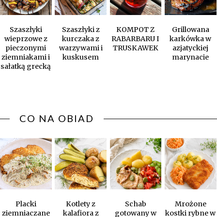
Szaszłyki
Szaszłyki z
KOMPOT Z
Grillowana
wieprzowe z
kurczaka z
RABARBARU I
karkówka w
pieczonymi
warzywami i
TRUSKAWEK
azjatyckiej
ziemniakami i
kuskusem
marynacie
sałatką grecką
CO NA OBIAD
Placki
Kotlety z
Schab
Mrożone
ziemniaczane
kalafiora z
gotowany w
kostki rybne w