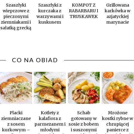
Szaszłyki
Szaszłyki z
KOMPOT Z
Grillowana
wieprzowe z
kurczaka z
RABARBARU I
karkówka w
pieczonymi
warzywami i
TRUSKAWEK
azjatyckiej
ziemniakami i
kuskusem
marynacie
sałatką grecką
CO NA OBIAD
Placki
Kotlety z
Schab
Mrożone
ziemniaczane
kalafiora z
gotowany w
kostki rybne w
z sosem
parmezanem i
sosie z bobem
chrupiącej
kurkowym –
młodymi
i suszonymi
panierce z