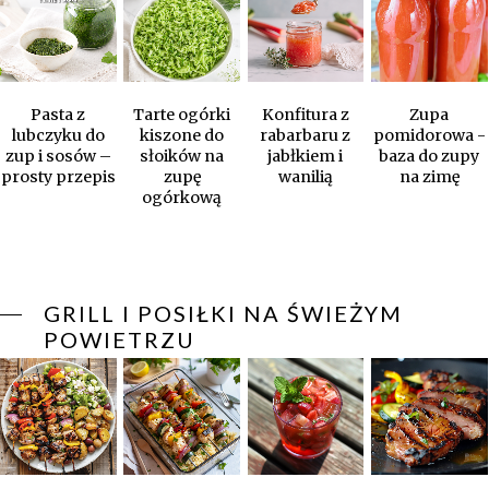
Pasta z
Tarte ogórki
Konfitura z
Zupa
lubczyku do
kiszone do
rabarbaru z
pomidorowa -
zup i sosów –
słoików na
jabłkiem i
baza do zupy
prosty przepis
zupę
wanilią
na zimę
ogórkową
GRILL I POSIŁKI NA ŚWIEŻYM
POWIETRZU