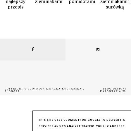
najlepszy
ziemniakami
pomidorami
ziemniakami i
przepis
surówką
COPYRIGHT © 2016
MOJA KSIĄŻKA KUCHARSKA
,
BLOG DESIGN:
BLOGGER
KAROGRAFIA.PL
THIS SITE USES COOKIES FROM GOOGLE TO DELIVER ITS
SERVICES AND TO ANALYZE TRAFFIC. YOUR IP ADDRESS