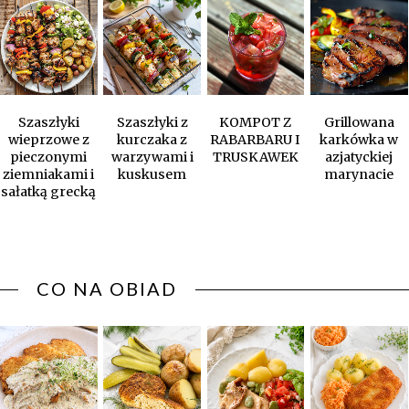
Szaszłyki
Szaszłyki z
KOMPOT Z
Grillowana
wieprzowe z
kurczaka z
RABARBARU I
karkówka w
pieczonymi
warzywami i
TRUSKAWEK
azjatyckiej
ziemniakami i
kuskusem
marynacie
sałatką grecką
CO NA OBIAD