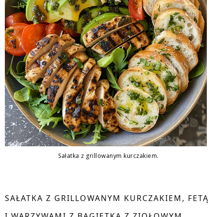
Sałatka z grillowanym kurczakiem.
SAŁATKA Z GRILLOWANYM KURCZAKIEM, FETĄ
I WARZYWAMI Z BAGIETKĄ Z ZIOŁOWYM