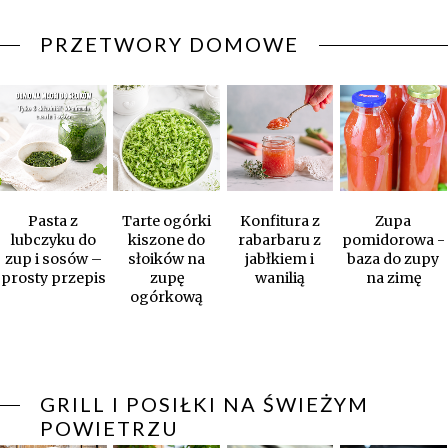
PRZETWORY DOMOWE
Pasta z
Tarte ogórki
Konfitura z
Zupa
lubczyku do
kiszone do
rabarbaru z
pomidorowa -
zup i sosów –
słoików na
jabłkiem i
baza do zupy
prosty przepis
zupę
wanilią
na zimę
ogórkową
GRILL I POSIŁKI NA ŚWIEŻYM
POWIETRZU