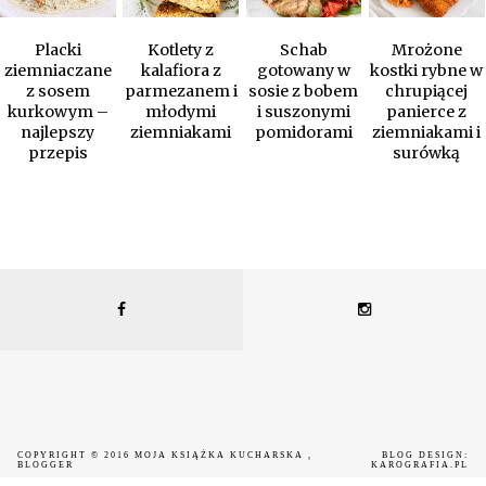
Placki
Kotlety z
Schab
Mrożone
ziemniaczane
kalafiora z
gotowany w
kostki rybne w
z sosem
parmezanem i
sosie z bobem
chrupiącej
kurkowym –
młodymi
i suszonymi
panierce z
najlepszy
ziemniakami
pomidorami
ziemniakami i
przepis
surówką
COPYRIGHT © 2016
MOJA KSIĄŻKA KUCHARSKA
,
BLOG DESIGN:
BLOGGER
KAROGRAFIA.PL