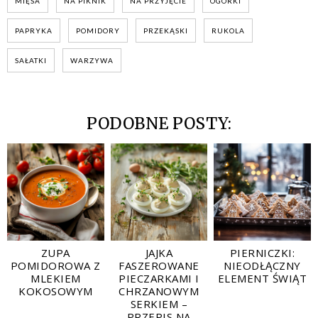
MIĘSA
NA PIKNIK
NA PRZYJĘCIE
OGÓRKI
PAPRYKA
POMIDORY
PRZEKĄSKI
RUKOLA
SAŁATKI
WARZYWA
PODOBNE POSTY:
ZUPA
JAJKA
PIERNICZKI:
POMIDOROWA Z
FASZEROWANE
NIEODŁĄCZNY
MLEKIEM
PIECZARKAMI I
ELEMENT ŚWIĄT
KOKOSOWYM
CHRZANOWYM
SERKIEM –
PRZEPIS NA