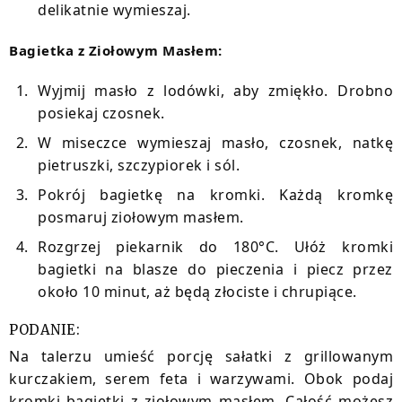
delikatnie wymieszaj.
Bagietka z Ziołowym Masłem:
Wyjmij masło z lodówki, aby zmiękło. Drobno
posiekaj czosnek.
W miseczce wymieszaj masło, czosnek, natkę
pietruszki, szczypiorek i sól.
Pokrój bagietkę na kromki. Każdą kromkę
posmaruj ziołowym masłem.
Rozgrzej piekarnik do 180°C. Ułóż kromki
bagietki na blasze do pieczenia i piecz przez
około 10 minut, aż będą złociste i chrupiące.
PODANIE:
Na talerzu umieść porcję sałatki z grillowanym
kurczakiem, serem feta i warzywami. Obok podaj
kromki bagietki z ziołowym masłem. Całość możesz