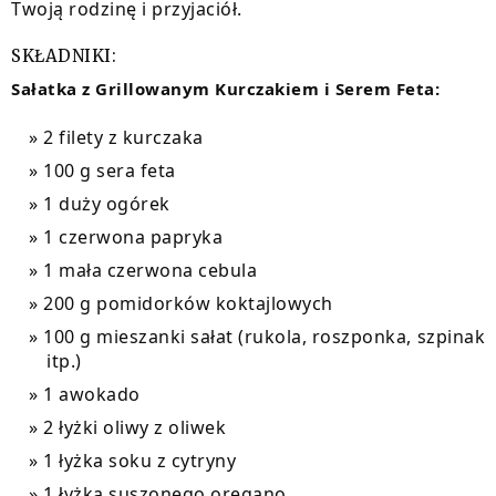
Twoją rodzinę i przyjaciół.
SKŁADNIKI:
Sałatka z Grillowanym Kurczakiem i Serem Feta:
2 filety z kurczaka
100 g sera feta
1 duży ogórek
1 czerwona papryka
1 mała czerwona cebula
200 g pomidorków koktajlowych
100 g mieszanki sałat (rukola, roszponka, szpinak
itp.)
1 awokado
2 łyżki oliwy z oliwek
1 łyżka soku z cytryny
1 łyżka suszonego oregano