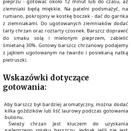
pieprzu - gotować około 12 minut lub do czasu, aż
ziemniaki będą miękkie. Na patelni podsmażyć, na
rumiano, pokrojony w kostkę boczek - dać do garnka
z ziemniakami. Do ugotowanych ziemniaków dodać
tarty chrzan oraz roztarty czosnek. Barszcz doprawić
do smaku solą i mielonym pieprzem, zabielić
śmietaną 30%. Gotowy barszcz chrzanowy podajemy
z jajkiem ugotowanym na twardo i posiekaną natką
pietruszki.
Wskazówki dotyczące
gotowania:
Aby barszcz był bardziej aromatyczny, można dodać
kilka goździków lub liść laurowy podczas gotowania
bulionu.
Świeży chrzan jest kluczem do uzyskania
najlepszego smaku barszczu, jednak jeśli nie jest